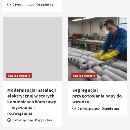
2 tygodnie ago
Osppietna
Bez kategorii
Bez kategorii
Modernizacja instalacji
Segregacja i
elektrycznej w starych
przygotowanie papy do
kamienicach Warszawy
wywozu
— wyzwania i
2 miesiące ago
Osppietna
rozwiązania
1 miesiąc ago
Osppietna