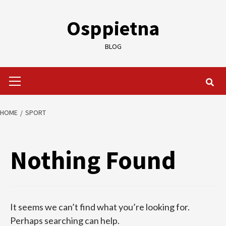
Skip
to
Osppietna
content
BLOG
Primary
Menu
HOME
SPORT
Nothing Found
It seems we can’t find what you’re looking for.
Perhaps searching can help.