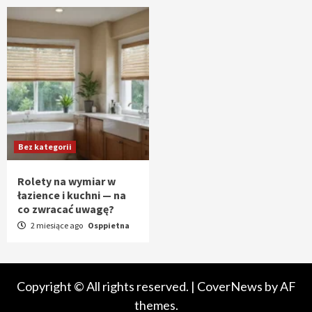
Bez kategorii
Rolety na wymiar w
łazience i kuchni — na
co zwracać uwagę?
2 miesiące ago
Osppietna
Copyright © All rights reserved.
|
CoverNews
by AF
themes.