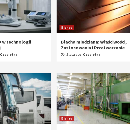
Biznes
D w technologii
Blacha miedziana: Właściwości,
j
Zastosowania i Przetwarzanie
Osppietna
2 lata ago
Osppietna
Biznes