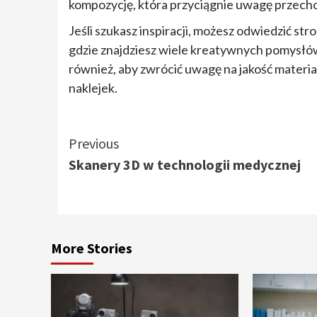
kompozycję, która przyciągnie uwagę przech
Jeśli szukasz inspiracji, możesz odwiedzić str
gdzie znajdziesz wiele kreatywnych pomysłów,
również, aby zwrócić uwagę na jakość materiał
naklejek.
Continue
Previous
Skanery 3D w technologii medycznej
Reading
More Stories