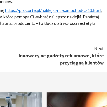
odniów.
onę
https://procorte.pl/naklejki-na-samochod-c-13.html
,
 które pomogą Ci wybrać najlepsze naklejki. Pamiętaj
u oraz producenta – to klucz do trwałości i estetyki
Next
Innowacyjne gadżety reklamowe, które
przyciągną klientów