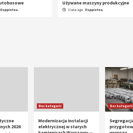
autobusowe
Używane maszyny produkcyjne
Osppietna
3 lata ago
Osppietna
Bez kategorii
Bez kategorii
tyczne
Modernizacja instalacji
Segregacja
jnych 2026
elektrycznej w starych
przygotow
kamienicach Warszawy —
wywozu