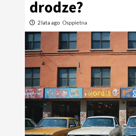
drodze?
2 lata ago
Osppietna