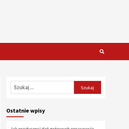
Szukaj:
Ostatnie wpisy
Jak producenci dań gotowych opracowują