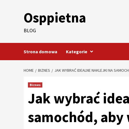
Skip
to
Osppietna
content
BLOG
Strona domowa
Kategorie
HOME
BIZNES
JAK WYBRAĆ IDEALNE NAKLEJKI NA SAMOCH
Biznes
Jak wybrać idea
samochód, aby 