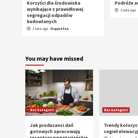
Korzyści dla środowiska
Podróże 
wynikające z prawidłowej
3 lata ago
segregacji odpadów
budowlanych
2 lata ago
Osppietna
You may have missed
Bez kategorii
Bez kategorii
Jak producenci dań
Trendy kolorys
gotowych opracowują
cegieł elewacy
receptury wegetariańskie