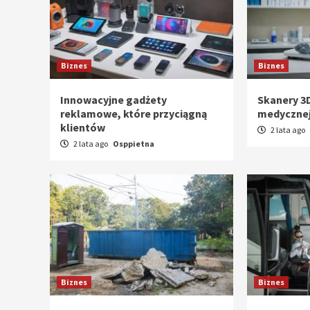
Biznes
Biznes
Innowacyjne gadżety
Skanery 3
reklamowe, które przyciągną
medyczne
klientów
2 lata ago
2 lata ago
Osppietna
Biznes
Biznes