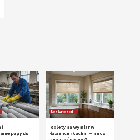
Bez kategorii
 i
Rolety na wymiar w
anie papy do
łazience i kuchni — na co
zwracać uwagę?