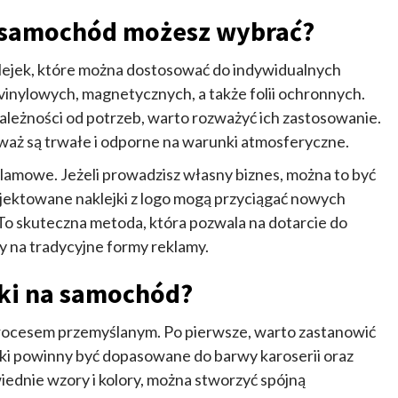
a samochód możesz wybrać?
klejek, które można dostosować do indywidualnych
inylowych, magnetycznych, a także folii ochronnych.
zależności od potrzeb, warto rozważyć ich zastosowanie.
eważ są trwałe i odporne na warunki atmosferyczne.
lamowe. Jeżeli prowadzisz własny biznes, można to być
jektowane naklejki z logo mogą przyciągać nowych
 To skuteczna metoda, która pozwala na dotarcie do
y na tradycyjne formy reklamy.
jki na samochód?
rocesem przemyślanym. Po pierwsze, warto zastanowić
ejki powinny być dopasowane do barwy karoserii oraz
ednie wzory i kolory, można stworzyć spójną