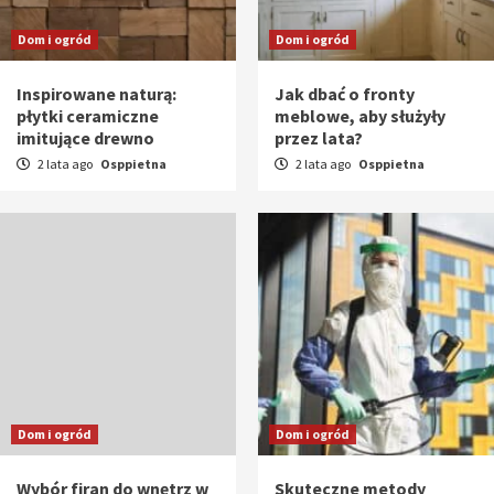
Dom i ogród
Dom i ogród
Inspirowane naturą:
Jak dbać o fronty
płytki ceramiczne
meblowe, aby służyły
imitujące drewno
przez lata?
2 lata ago
Osppietna
2 lata ago
Osppietna
Dom i ogród
Dom i ogród
Wybór firan do wnętrz w
Skuteczne metody