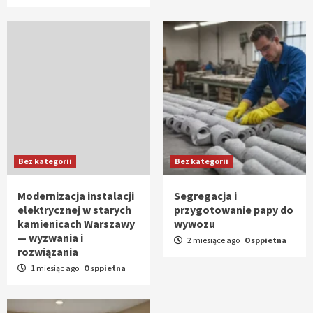
Bez kategorii
Bez kategorii
Modernizacja instalacji
Segregacja i
elektrycznej w starych
przygotowanie papy do
kamienicach Warszawy
wywozu
— wyzwania i
2 miesiące ago
Osppietna
rozwiązania
1 miesiąc ago
Osppietna