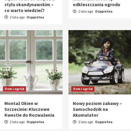
stylu skandynawskim –
odkleszczania ogrodu
co warto wiedzieć?
2 lata ago
Osppietna
2 lata ago
Osppietna
Dom i ogród
Dom i ogród
Montaż Okien w
Nowy poziom zabawy –
Szczecinie: Kluczowe
Samochodzik na
Kwestie do Rozważenia
Akumulator
2 lata ago
Osppietna
2 lata ago
Osppietna