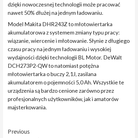
dzięki nowoczesnej technologii może pracować
nawet 50% dłużej na jednym ładowaniu.
Model Makita DHR243Z to młotowiertarka
akumulatorowa z systemem zmiany typu pracy:
wiązanie, wiercenie i młotowanie. Słynie z długiego
czasu pracy na jednym ładowaniu i wysokiej
wydajności dzięki technologii BL Motor. DeWalt
DCH273P2-QW to natomiast potężna
młotowiertarka o buczy 2,1J, zasilana
akumulatorem o pojemności 5,0 Ah. Wszystkie te
urządzenia są bardzo cenione zarówno przez
profesjonalnych użytkowników, jak i amatorów
majsterkowania.
Continue
Previous