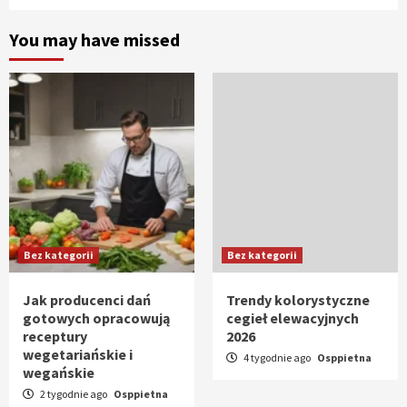
You may have missed
Bez kategorii
Bez kategorii
Jak producenci dań
Trendy kolorystyczne
gotowych opracowują
cegieł elewacyjnych
receptury
2026
wegetariańskie i
4 tygodnie ago
Osppietna
wegańskie
2 tygodnie ago
Osppietna