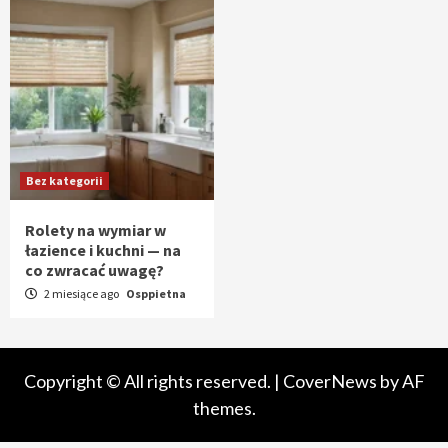
Bez kategorii
Rolety na wymiar w
łazience i kuchni — na
co zwracać uwagę?
2 miesiące ago
Osppietna
Copyright © All rights reserved.
|
CoverNews
by AF
themes.