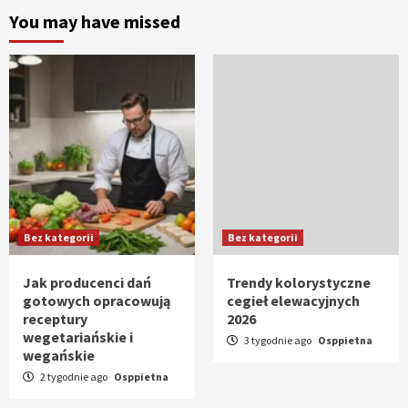
You may have missed
Bez kategorii
Bez kategorii
Jak producenci dań
Trendy kolorystyczne
gotowych opracowują
cegieł elewacyjnych
receptury
2026
wegetariańskie i
3 tygodnie ago
Osppietna
wegańskie
2 tygodnie ago
Osppietna