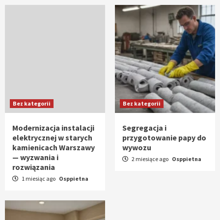
Bez kategorii
Bez kategorii
Modernizacja instalacji
Segregacja i
elektrycznej w starych
przygotowanie papy do
kamienicach Warszawy
wywozu
— wyzwania i
2 miesiące ago
Osppietna
rozwiązania
1 miesiąc ago
Osppietna