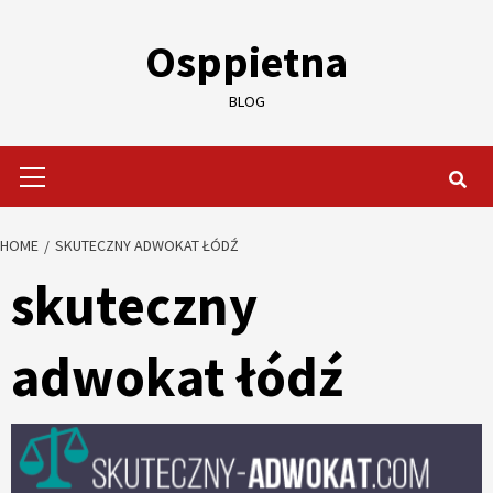
Skip
to
Osppietna
content
BLOG
Primary
Menu
HOME
SKUTECZNY ADWOKAT ŁÓDŹ
skuteczny
adwokat łódź