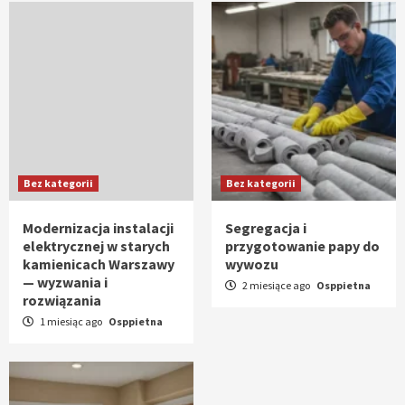
Bez kategorii
Bez kategorii
Modernizacja instalacji
Segregacja i
elektrycznej w starych
przygotowanie papy do
kamienicach Warszawy
wywozu
— wyzwania i
2 miesiące ago
Osppietna
rozwiązania
1 miesiąc ago
Osppietna