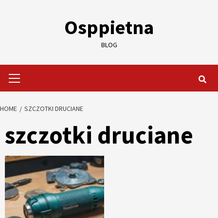
Skip
to
Osppietna
content
BLOG
Primary
Menu
HOME
SZCZOTKI DRUCIANE
szczotki druciane