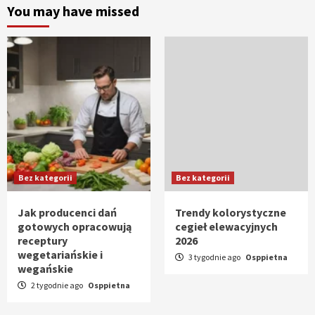
You may have missed
Bez kategorii
Bez kategorii
Jak producenci dań
Trendy kolorystyczne
gotowych opracowują
cegieł elewacyjnych
receptury
2026
wegetariańskie i
3 tygodnie ago
Osppietna
wegańskie
2 tygodnie ago
Osppietna